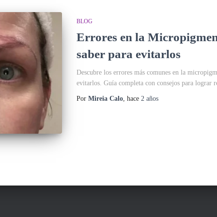
BLOG
Errores en la Micropigmen
saber para evitarlos
Descubre los errores más comunes en la micropigm
evitarlos. Guía completa con consejos para lograr r
Por
Mireia Calo
, hace
2 años