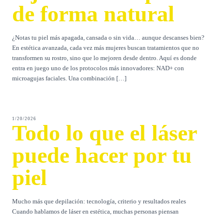
de forma natural
¿Notas tu piel más apagada, cansada o sin vida… aunque descanses bien?
En estética avanzada, cada vez más mujeres buscan tratamientos que no
transformen su rostro, sino que lo mejoren desde dentro. Aquí es donde
entra en juego uno de los protocolos más innovadores: NAD+ con
microagujas faciales. Una combinación […]
1/20/2026
Todo lo que el láser
puede hacer por tu
piel
Mucho más que depilación: tecnología, criterio y resultados reales
Cuando hablamos de láser en estética, muchas personas piensan